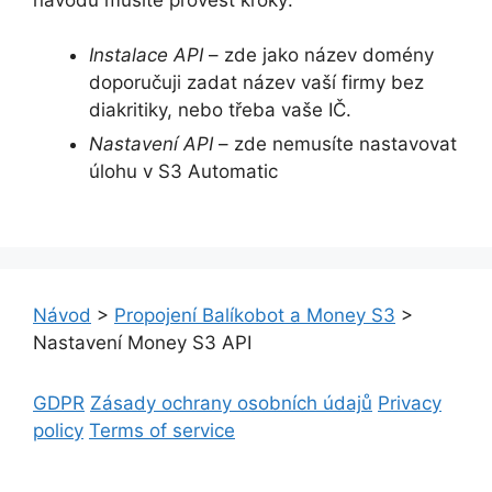
Instalace API
– zde jako název domény
doporučuji zadat název vaší firmy bez
diakritiky, nebo třeba vaše IČ.
Nastavení API
– zde nemusíte nastavovat
úlohu v S3 Automatic
Návod
>
Propojení Balíkobot a Money S3
>
Nastavení Money S3 API
GDPR
Zásady ochrany osobních údajů
Privacy
policy
Terms of service