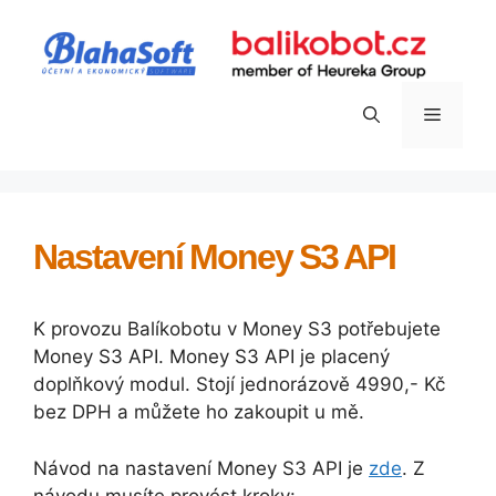
Přeskočit
na
obsah
Menu
Nastavení Money S3 API
K provozu Balíkobotu v Money S3 potřebujete
Money S3 API. Money S3 API je placený
doplňkový modul. Stojí jednorázově 4990,- Kč
bez DPH a můžete ho zakoupit u mě.
Návod na nastavení Money S3 API je
zde
. Z
návodu musíte provést kroky: