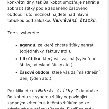
konkrétní dny, tak Balíkobot umožňuje nahrát a
zobrazit štítky podle zadaného časového
období. Tuto možnost najdete nad hlavní
Nahrávání štítků
tabulkou pod záložkou
.
Zde si vyberete:
agendu
, ze které chcete štítky nahrát
(objednávky, faktury atd.),
filtr štítků
, který vás zajímá (vytvořené
štítky, odeslané štítky atd.),
časové období
, které vás zajímá (dnešní
den, týden atd.).
Nahrát štítky
Pak kliknete na
. Z databáze
Balíkobotu se vyberou štítky odpovídající
zadaným kritériím a k těmto štítkům se ze
zdrojového systému (Pohoda, FlexiBee atd.)