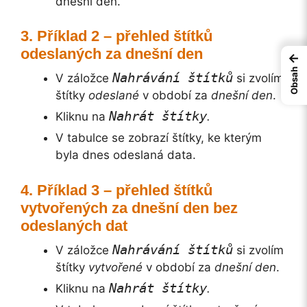
dnešní den.
Příklad 2 – přehled štítků
odeslaných za dnešní den
←
Obsah
Nahrávání štítků
V záložce
si zvolím
štítky
odeslané
v období za
dnešní den
.
Nahrát štítky
Kliknu na
.
V tabulce se zobrazí štítky, ke kterým
byla dnes odeslaná data.
Příklad 3 – přehled štítků
vytvořených za dnešní den bez
odeslaných dat
Nahrávání štítků
V záložce
si zvolím
štítky
vytvořené
v období za
dnešní den
.
Nahrát štítky
Kliknu na
.