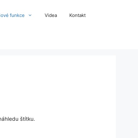
iové funkce
Videa
Kontakt
áhledu štítku.