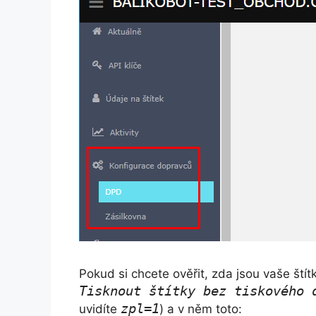
Pokud si chcete ověřit, zda jsou vaše ští
Tisknout štítky bez tiskového
zpl=1
uvidíte
) a v něm toto: