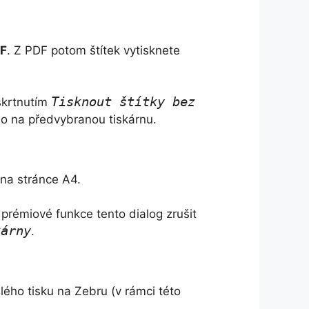
DF
. Z PDF potom štítek vytisknete
Tisknout štítky bez
škrtnutím
ímo na předvybranou tiskárnu.
na stránce A4.
 prémiové funkce tento dialog zrušit
kárny
.
lého tisku na Zebru (v rámci této