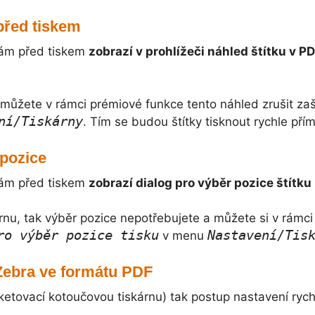
 před tiskem
vám před tiskem
zobrazí v prohlížeči náhled štítku v P
i můžete v rámci prémiové funkce tento náhled zrušit za
ní/Tiskárny
. Tím se budou štítky tisknout rychle př
 pozice
vám před tiskem
zobrazí dialog pro
výběr pozice štítku
rnu, tak výběr pozice nepotřebujete a můžete si v rámci
ro výběr pozice tisku
Nastavení/Tis
v menu
 Zebra ve formátu PDF
etovací kotoučovou tiskárnu) tak postup nastavení rych