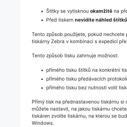
Štítky se vytisknou
okamžitě
na př
Před tiskem
nevidíte náhled
štítk
Tento způsob použijete, pokud nechcete př
tiskárny Zebra v kombinaci s expedicí pře
Tento způsob tisku zahrnuje možnost:
přímého tisku štítků na konkrétní ti
přímého tisku předávacích protokolů
přímého tisku bez nutnosti volit tis
Přímý tisk na přednastavenou tiskárnu si
můžete nastavit, na jakou tiskárnu chcet
tiskáren zvolíte tiskárnu, na kterou se b
Windows.