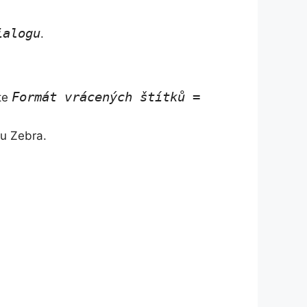
ialogu
.
Formát vrácených štítků =
íte
nu Zebra.