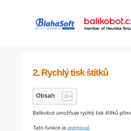
Přeskočit
na
obsah
2. Rychlý tisk štítků
Obsah
Balíkobot umožňuje rychlý tisk štítků pří
Tato funkce je
prémiová
.