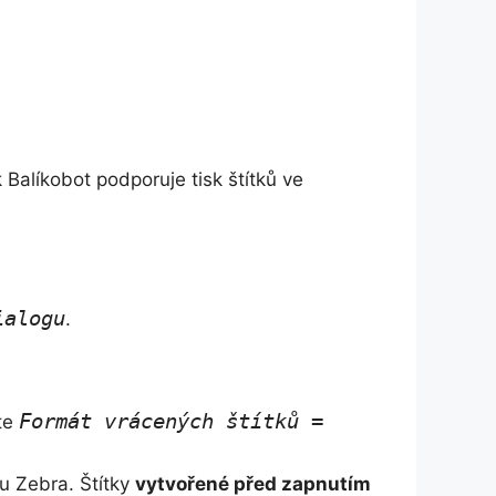
Balíkobot podporuje tisk štítků ve
ialogu
.
Formát vrácených štítků =
íte
u Zebra. Štítky
vytvořené před zapnutím