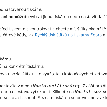
ednastavenou tiskárnu.
ů
ani
nemůžete
vybrat jinou tiskárnu nebo nastavit dalš
ed tiskem nic kontrolovat a chcete mít štítky okamžitě v
s čárové kódy, viz
Rychlý tisk štítků na tiskárny Zebra
a
skárnu,
 na konkrétní tiskárnu,
kovou pozici štítku – to využijete u kotoučových etiketova
Nastavení/Tiskárny
 nastavíte v menu
. Zvlášť pro š
Načíst sezna
e danou sestavu vytisknout. Kliknete na
ude sestava tisknout. Seznam tiskáren se převezme z akt