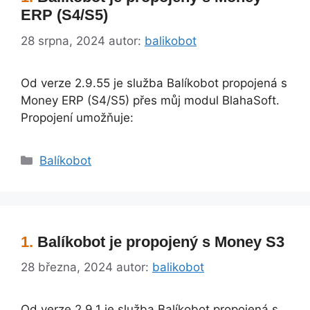
ERP (S4/S5)
28 srpna, 2024
autor:
balikobot
Od verze 2.9.55 je služba Balíkobot propojená s
Money ERP (S4/S5) přes můj modul BlahaSoft.
Propojení umožňuje:
Rubriky
Balíkobot
Balíkobot je propojený s Money S3
28 března, 2024
autor:
balikobot
Od verze 2.9.1 je služba Balíkobot propojená s