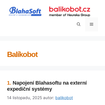
Přeskočit
na
obsah
Menu
Balíkobot
Napojení Blahasoftu na externí
expediční systémy
14 listopadu, 2025
autor:
balikobot