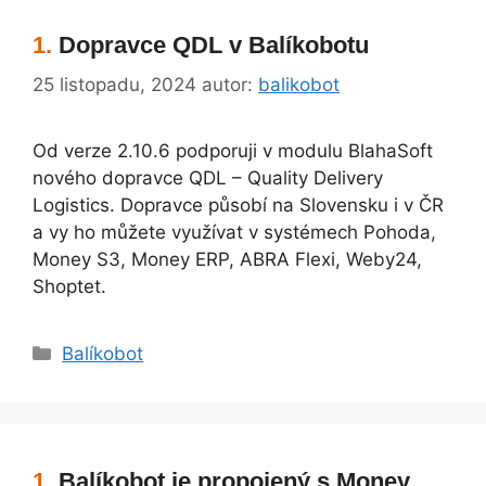
Dopravce QDL v Balíkobotu
25 listopadu, 2024
autor:
balikobot
Od verze 2.10.6 podporuji v modulu BlahaSoft
nového dopravce QDL – Quality Delivery
Logistics. Dopravce působí na Slovensku i v ČR
a vy ho můžete využívat v systémech Pohoda,
Money S3, Money ERP, ABRA Flexi, Weby24,
Shoptet.
Rubriky
Balíkobot
Balíkobot je propojený s Money