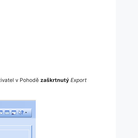
živatel v Pohodě
zaškrtnutý
Export