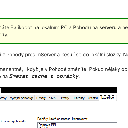
máte Balíkobot na lokálním PC a Pohodu na serveru a n
ody.
 z Pohody přes mServer a kešují se do lokální složky. N
rmanentně, i když je v Pohodě změníte. Pokud nějaký o
Smazat cache s obrázky
te na
.