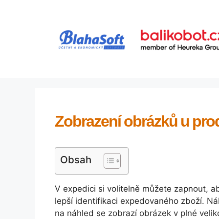
Přeskočit
na
obsah
Zobrazení obrázků u pro
Obsah
V expedici si volitelně můžete zapnout, 
lepší identifikaci expedovaného zboží. N
na náhled se zobrazí obrázek v plné veliko