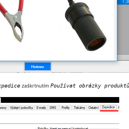
xpedice
Používat obrázky produkt
zaškrtnutím