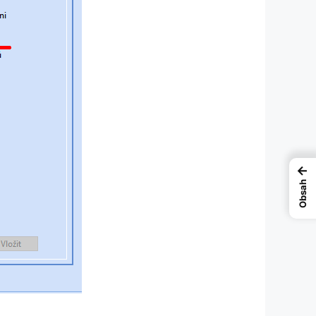
←
Obsah