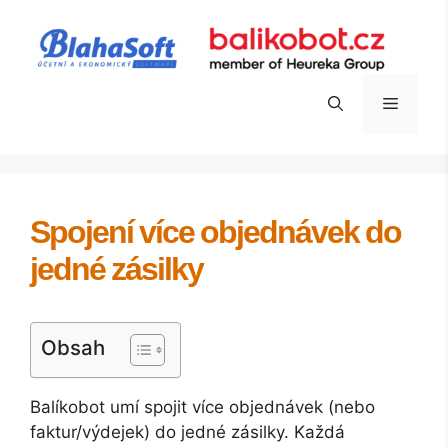
Přeskočit
na
obsah
Menu
Spojení více objednávek do
jedné zásilky
Obsah
Balíkobot umí spojit více objednávek (nebo
faktur/výdejek) do jedné zásilky. Každá